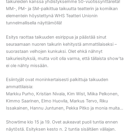
taikureiden kanssa yhdistyksemme 50-vuotissynttäreitä!
MM-, PM- ja SM-palkittua taikuutta teatterin ja komiikan
elementein höystettynä WHS Teatteri Unionin
tunnelmallisella näyttämöllä!
Esitys raottaa taikuuden esirippua ja päästää sinut
seuraamaan nuoren taikurin kehitystä ammattilaiseksi –
suorastaan velhojen kunkuksi. Olet ehkä nähnyt
taikuriesityksiä, mutta voit olla varma, että tällaista show’ta
ei ole nähty missään.
Esiintyjät ovat moninkertaisesti palkittuja taikuuden
ammattilaisia:
Markku Purho, Kristian Nivala, Kim Wist, Miika Pelkonen,
Kimmo Saarinen, Elmo Huovila, Markus Tervo, Riku
Issakainen, Hannu Juntunen, Pekka Pitko ja monia muita…
Showtime klo 15 ja 19. Ovet aukeavat puoli tuntia ennen
näytöstä. Esityksen kesto n. 2 tuntia sisältäen väliajan.