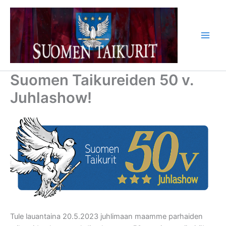
Siirry
sisältöön
Suomen Taikureiden 50 v.
Juhlashow!
Tule lauantaina 20.5.2023 juhlimaan maamme parhaiden