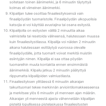
soitetaan toinen äänimerkki, ja 6 minuutin täytyttyä
kolmas eli viimeinen äänimerkki.
Kilpailijan tulee osoittaa finaaliesityksensä vain
finaalipöydän tuomaristolle. Finaalipöydän ulkopuolisia
katsojia ei voi käyttää avustajina tai osana esitystä.
Kilpailijoilla on esitysten välillä 2 minuuttia aikaa
valmistella tai resetoida välineensä, halutessaan muussa
kuin finaaliesitystilassa. Kilpailija voi näiden 2 minuutin
aikana halutessaan esittäytyä vuorossa olevalle
finaalipöydälle, jotta tuomarit voivat merkitä muistiin
esiintyjän nimen. Kilpailija ei saa ottaa pöydän
tuomareihin muuta kontaktia ennen ensimmäistä
äänimerkkiä. Kilpailu jatkuu 2 minuutin päätyttyä
riippumatta kilpailijoiden valmiustilasta.
Finaaliesityksen ylittäessä 6 minuutin aikarajan
taikurituomari tekee merkinnän arviointilomakkeeseensa
ja merkitsee ylös 6 minuutin yli menneen ajan määrän.
Aikarajan yli menneestä ajasta vähennetään kilpailijan
pisteitä lopullisessa pistelaskussa finaaliesitysten