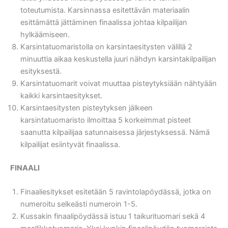
toteutumista. Karsinnassa esitettävän materiaalin
esittämättä jättäminen finaalissa johtaa kilpailijan
hylkäämiseen.
Karsintatuomaristolla on karsintaesitysten välillä 2
minuuttia aikaa keskustella juuri nähdyn karsintakilpailijan
esityksestä.
Karsintatuomarit voivat muuttaa pisteytyksiään nähtyään
kaikki karsintaesitykset.
Karsintaesitysten pisteytyksen jälkeen
karsintatuomaristo ilmoittaa 5 korkeimmat pisteet
saanutta kilpailijaa satunnaisessa järjestyksessä. Nämä
kilpailijat esiintyvät finaalissa.
FINAALI
Finaaliesitykset esitetään 5 ravintolapöydässä, jotka on
numeroitu selkeästi numeroin 1-5.
Kussakin finaalipöydässä istuu 1 taikurituomari sekä 4