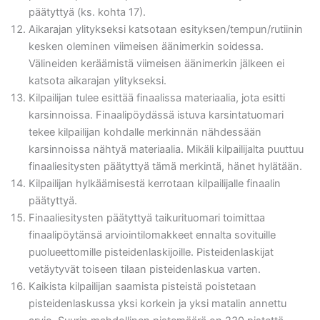
päätyttyä (ks. kohta 17).
Aikarajan ylitykseksi katsotaan esityksen/tempun/rutiinin
kesken oleminen viimeisen äänimerkin soidessa.
Välineiden keräämistä viimeisen äänimerkin jälkeen ei
katsota aikarajan ylitykseksi.
Kilpailijan tulee esittää finaalissa materiaalia, jota esitti
karsinnoissa. Finaalipöydässä istuva karsintatuomari
tekee kilpailijan kohdalle merkinnän nähdessään
karsinnoissa nähtyä materiaalia. Mikäli kilpailijalta puuttuu
finaaliesitysten päätyttyä tämä merkintä, hänet hylätään.
Kilpailijan hylkäämisestä kerrotaan kilpailijalle finaalin
päätyttyä.
Finaaliesitysten päätyttyä taikurituomari toimittaa
finaalipöytänsä arviointilomakkeet ennalta sovituille
puolueettomille pisteidenlaskijoille. Pisteidenlaskijat
vetäytyvät toiseen tilaan pisteidenlaskua varten.
Kaikista kilpailijan saamista pisteistä poistetaan
pisteidenlaskussa yksi korkein ja yksi matalin annettu