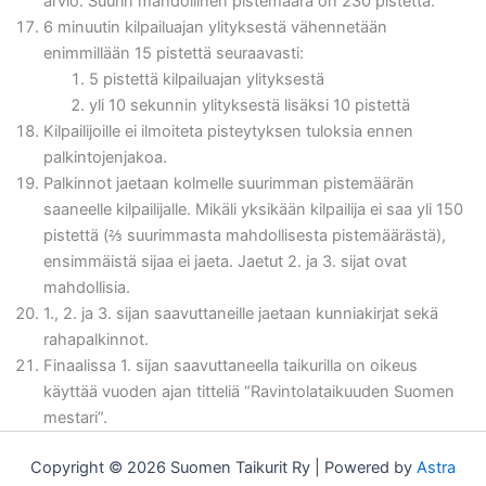
arvio. Suurin mahdollinen pistemäärä on 230 pistettä.
6 minuutin kilpailuajan ylityksestä vähennetään
enimmillään 15 pistettä seuraavasti:
5 pistettä kilpailuajan ylityksestä
yli 10 sekunnin ylityksestä lisäksi 10 pistettä
Kilpailijoille ei ilmoiteta pisteytyksen tuloksia ennen
palkintojenjakoa.
Palkinnot jaetaan kolmelle suurimman pistemäärän
saaneelle kilpailijalle. Mikäli yksikään kilpailija ei saa yli 150
pistettä (⅔ suurimmasta mahdollisesta pistemäärästä),
ensimmäistä sijaa ei jaeta. Jaetut 2. ja 3. sijat ovat
mahdollisia.
1., 2. ja 3. sijan saavuttaneille jaetaan kunniakirjat sekä
rahapalkinnot.
Finaalissa 1. sijan saavuttaneella taikurilla on oikeus
käyttää vuoden ajan titteliä “Ravintolataikuuden Suomen
mestari”.
Copyright © 2026 Suomen Taikurit Ry | Powered by
Astra