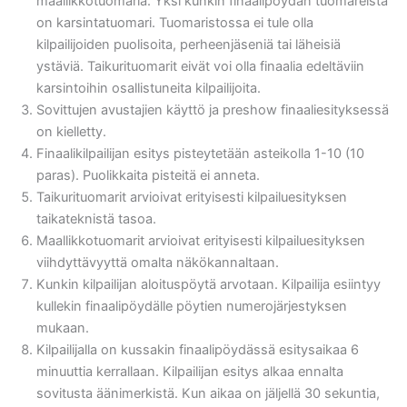
maallikkotuomaria. Yksi kunkin finaalipöydän tuomareista
on karsintatuomari. Tuomaristossa ei tule olla
kilpailijoiden puolisoita, perheenjäseniä tai läheisiä
ystäviä. Taikurituomarit eivät voi olla finaalia edeltäviin
karsintoihin osallistuneita kilpailijoita.
Sovittujen avustajien käyttö ja preshow finaaliesityksessä
on kielletty.
Finaalikilpailijan esitys pisteytetään asteikolla 1-10 (10
paras). Puolikkaita pisteitä ei anneta.
Taikurituomarit arvioivat erityisesti kilpailuesityksen
taikateknistä tasoa.
Maallikkotuomarit arvioivat erityisesti kilpailuesityksen
viihdyttävyyttä omalta näkökannaltaan.
Kunkin kilpailijan aloituspöytä arvotaan. Kilpailija esiintyy
kullekin finaalipöydälle pöytien numerojärjestyksen
mukaan.
Kilpailijalla on kussakin finaalipöydässä esitysaikaa 6
minuuttia kerrallaan. Kilpailijan esitys alkaa ennalta
sovitusta äänimerkistä. Kun aikaa on jäljellä 30 sekuntia,