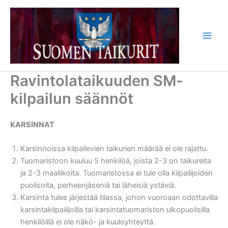
Siirry
sisältöön
Ravintolataikuuden SM-
kilpailun säännöt
KARSINNAT
Karsinnoissa kilpailevien taikurien määrää ei ole rajattu.
Tuomaristoon kuuluu 5 henkilöä, joista 2-3 on taikureita
ja 2-3 maallikoita. Tuomaristossa ei tule olla kilpailijoiden
puolisoita, perheenjäseniä tai läheisiä ystäviä.
Karsinta tulee järjestää tilassa, johon vuoroaan odottavilla
karsintakilpailijoilla tai karsintatuomariston ulkopuolisilla
henkilöillä ei ole näkö- ja kuuloyhteyttä.