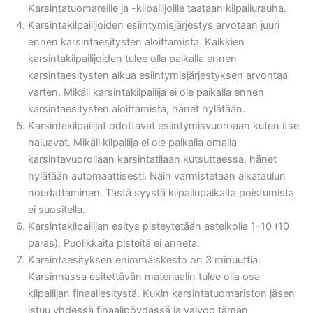
Karsintatuomareille ja -kilpailijoille taataan kilpailurauha.
Karsintakilpailijoiden esiintymisjärjestys arvotaan juuri
ennen karsintaesitysten aloittamista. Kaikkien
karsintakilpailijoiden tulee olla paikalla ennen
karsintaesitysten alkua esiintymisjärjestyksen arvontaa
varten. Mikäli karsintakilpailija ei ole paikalla ennen
karsintaesitysten aloittamista, hänet hylätään.
Karsintakilpailijat odottavat esiintymisvuoroaan kuten itse
haluavat. Mikäli kilpailija ei ole paikalla omalla
karsintavuorollaan karsintatilaan kutsuttaessa, hänet
hylätään automaattisesti. Näin varmistetaan aikataulun
noudattaminen. Tästä syystä kilpailupaikalta poistumista
ei suositella.
Karsintakilpailijan esitys pisteytetään asteikolla 1-10 (10
paras). Puolikkaita pisteitä ei anneta.
Karsintaesityksen enimmäiskesto on 3 minuuttia.
Karsinnassa esitettävän materiaalin tulee olla osa
kilpailijan finaaliesitystä. Kukin karsintatuomariston jäsen
istuu yhdessä finaalipöydässä ja valvoo tämän